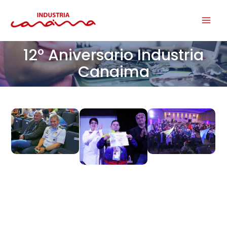
Ir
Main
al
Men
contenido
12° Aniversario Industria
Canaima