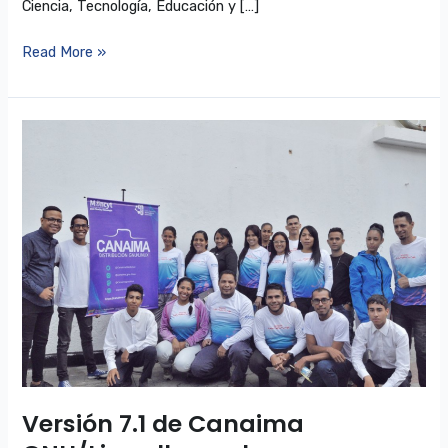
Ciencia, Tecnología, Educación y […]
Read More »
Versión
7.1
de
Canaima
GNU/Linux
llega
al
parque
tecnológico
de
Industria
Canaima
Versión 7.1 de Canaima